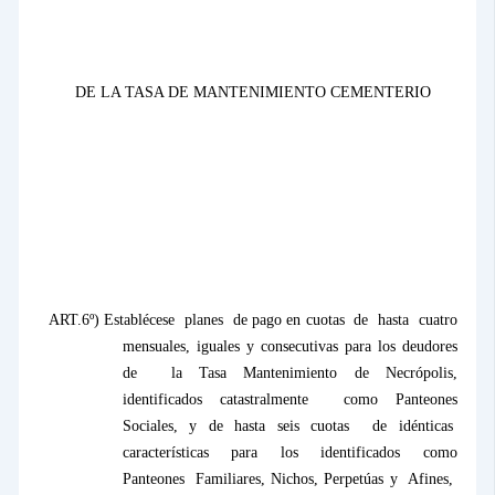
DE
LA TASA DE
MANTENIMIENTO CEMENTERIO
ART.6º) Establécese
planes
de pago en cuotas
de
hasta
cuatro
mensuales, iguales y consecutivas para los deudores
de
la Tasa Mantenimiento
de Necrópolis,
identificados catastralmente
como Panteones
Sociales, y de hasta seis cuotas
de idénticas
características
para
los
identificados
como
Panteones
Familiares, Nichos, Perpetúas y
Afines,