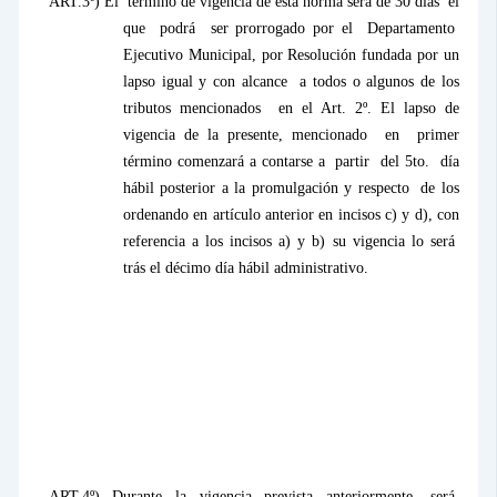
ART.3º) El
término de vigencia de esta norma será de 30 días
el
que
podrá
ser prorrogado por el
Departamento
Ejecutivo Municipal, por Resolución fundada por un
lapso igual y con alcance
a todos o algunos de los
tributos mencionados
en el Art. 2º. El lapso de
vigencia de la presente, mencionado
en
primer
término comenzará a contarse a
partir
del 5to.
día
hábil posterior a la promulgación y respecto
de los
ordenando en artículo anterior en incisos c) y d), con
referencia a los incisos a) y b) su vigencia lo será
trás el décimo día hábil administrativo.
ART.4º) Durante la vigencia prevista anteriormente, será