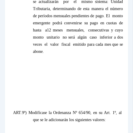
se actualizarán
por
el
mismo sistema: Unidad
Tributaria, determinando de esta manera el número
de períodos mensuales pendientes de pago. El
monto
emergente podrá convenirse su pago en cuotas de
hasta
a12 meses
mensuales,
consecutivas y cuyo
monto
unitario
no será
algún
caso
inferior a dos
veces
el
valor
fiscal
emitido para cada mes que se
abone.
ART.9º) Modifícase
la Ordenanza N
º 654/90, en su Art. 1º, al
que se le adicionarán los siguientes valores: