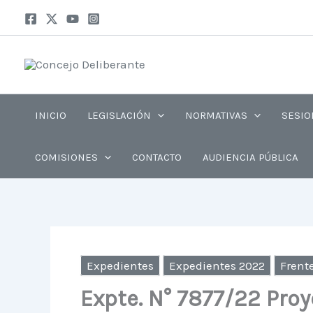
Ir
al
contenido
INICIO
LEGISLACIÓN
NORMATIVAS
SESIO
COMISIONES
CONTACTO
AUDIENCIA PÚBLICA
Expedientes
Expedientes 2022
Frente
Expte. N° 7877/22 Proy