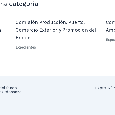
ma categoría
Comisión Producción, Puerto,
Com
al
Comercio Exterior y Promoción del
Amb
Empleo
Expe
Expedientes
del fondo
Expte. N°
r Ordenanza