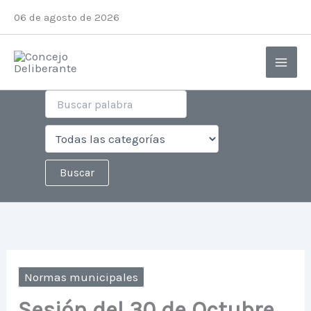
Ir
06 de agosto de 2026
al
contenido
Normas municipales
Sesión del 30 de Octubre