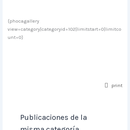
{phocagallery
view=category|categoryid=102|limitstart=0|limitco
unt=0}
print
Publicaciones de la
misma categoría