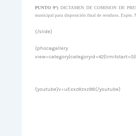
PUNTO 9º)
DICTAMEN DE COMISION DE
PRE
municipal para disposición final de residuos. Expte. 
{/slide}
{phocagallery
view=category|categoryid=42|limitstart=0|
{youtube}v=uExxz8zxzB8{/youtube}