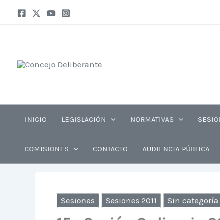
Ir
Insta
Fa
al
contenido
INICIO
LEGISLACIÓN
NORMATIVAS
SESIO
COMISIONES
CONTACTO
AUDIENCIA PÚBLICA
Sesiones
Sesiones 2011
Sin categoría