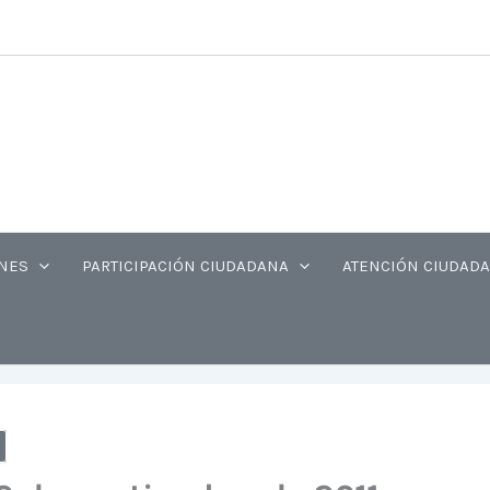
gram
cebook
X
YouTube
NES
PARTICIPACIÓN CIUDADANA
ATENCIÓN CIUDAD