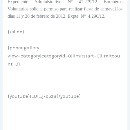
Expediente Administrativo Nº 41.279/12 Bomberos
Voluntarios solicita permiso para realizar fiesta de carnaval los
días 11 y 20 de febrero de 2012. Expte. Nº
4.296/12.
{/slide}
{phocagallery
view=category|categoryid=8|limitstart=0|limitcou
nt=0}
{youtube}ILUI_j-b5z8{/youtube}