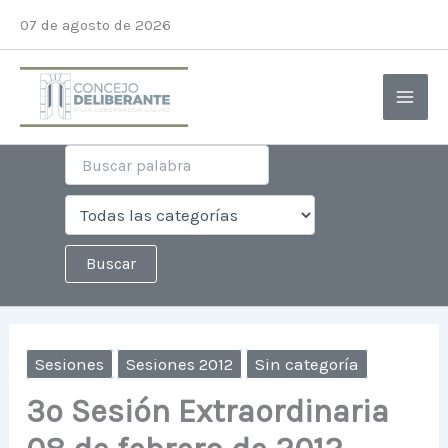
Ir
07 de agosto de 2026
al
contenido
Sesiones
Sesiones 2012
Sin categoría
3º Sesión Extraordinaria