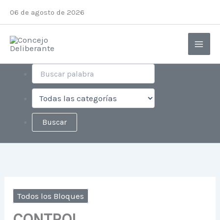
Ir
06 de agosto de 2026
al
contenido
Todos los Bloques
CONTROL