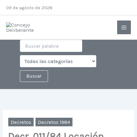
Ir
09 de agosto de 2026
al
contenido
Decretos
Decretos 1984
Decr. 011/84 Locación