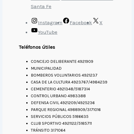
Santa Fe
Instagram
Facebook
X
YouTube
Teléfonos útiles
CONCEJO DELIBERANTE 4921909
MUNICIPALIDAD
BOMBEROS VOLUNTARIOS 4921237
CASA DE LA CULTURA 4923767/4984239
CEMENTERIO 4921348/5187314
CONTROL URBANO 4983388
DEFENSA CIVIL 4921209/4925236
PARQUE REGIONAL 4988909/3171016
SERVICIOS PÚBLICOS 5186635
CLUB SPORTIVO 4921122/5185711
TRÁNSITO 3171064