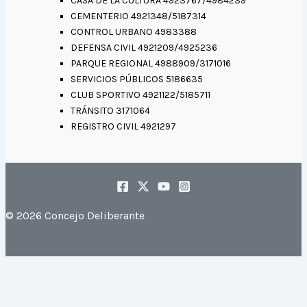
CASA DE LA CULTURA 4923767/4984239
CEMENTERIO 4921348/5187314
CONTROL URBANO 4983388
DEFENSA CIVIL 4921209/4925236
PARQUE REGIONAL 4988909/3171016
SERVICIOS PÚBLICOS 5186635
CLUB SPORTIVO 4921122/5185711
TRÁNSITO 3171064
REGISTRO CIVIL 4921297
© 2026 Concejo Deliberante