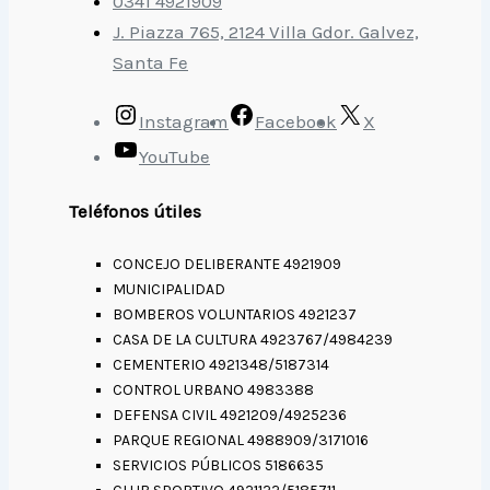
0341 4921909
J. Piazza 765, 2124 Villa Gdor. Galvez,
Santa Fe
Instagram
Facebook
X
YouTube
Teléfonos útiles
CONCEJO DELIBERANTE 4921909
MUNICIPALIDAD
BOMBEROS VOLUNTARIOS 4921237
CASA DE LA CULTURA 4923767/4984239
CEMENTERIO 4921348/5187314
CONTROL URBANO 4983388
DEFENSA CIVIL 4921209/4925236
PARQUE REGIONAL 4988909/3171016
SERVICIOS PÚBLICOS 5186635