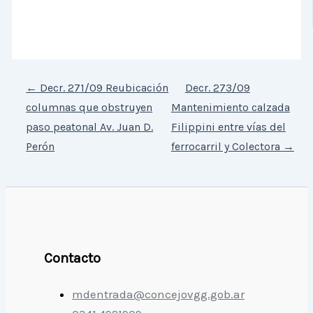
←
Decr. 271/09 Reubicación
Decr. 273/09
columnas que obstruyen
Mantenimiento calzada
paso peatonal Av. Juan D.
Filippini entre vías del
Perón
ferrocarril y Colectora
→
Contacto
mdentrada@concejovgg.gob.ar