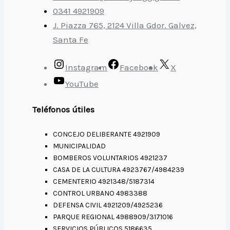
0341 4921909
J. Piazza 765, 2124 Villa Gdor. Galvez,
Santa Fe
Instagram
Facebook
X
YouTube
Teléfonos útiles
CONCEJO DELIBERANTE 4921909
MUNICIPALIDAD
BOMBEROS VOLUNTARIOS 4921237
CASA DE LA CULTURA 4923767/4984239
CEMENTERIO 4921348/5187314
CONTROL URBANO 4983388
DEFENSA CIVIL 4921209/4925236
PARQUE REGIONAL 4988909/3171016
SERVICIOS PÚBLICOS 5186635