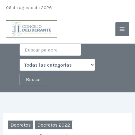
Ir
06 de agosto de 2026
al
contenido
Decretos
Decretos 2022