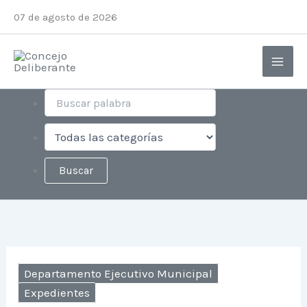
Ir
Instagram
Facebook
X
YouTube
07 de agosto de 2026
al
contenido
Departamento Ejecutivo Municipal
Expedientes