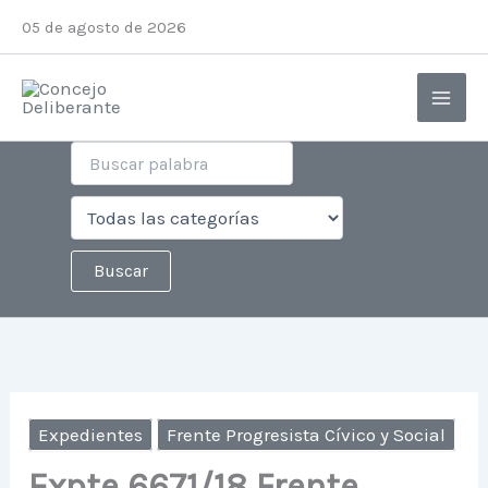
Ir
05 de agosto de 2026
al
contenido
Expedientes
Frente Progresista Cívico y Social
Expte 6671/18 Frente