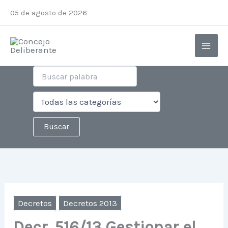
Ir
05 de agosto de 2026
al
contenido
Decretos
Decretos 2013
Decr. 516/13 Gestionar el