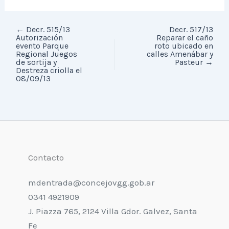
←
Decr. 515/13
Decr. 517/13
Autorización
Reparar el caño
evento Parque
roto ubicado en
Regional Juegos
calles Amenábar y
de sortija y
Pasteur
→
Destreza criolla el
08/09/13
Contacto
mdentrada@concejovgg.gob.ar
0341 4921909
J. Piazza 765, 2124 Villa Gdor. Galvez, Santa
Fe