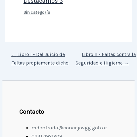
Destacamos 3
Sin categoría
←
Libro I - Del Juicio de
Libro II - Faltas contra la
Faltas propiamente dicho
Seguridad e Higierne
→
Contacto
mdentrada@concejovgg.gob.ar
0341 4921909