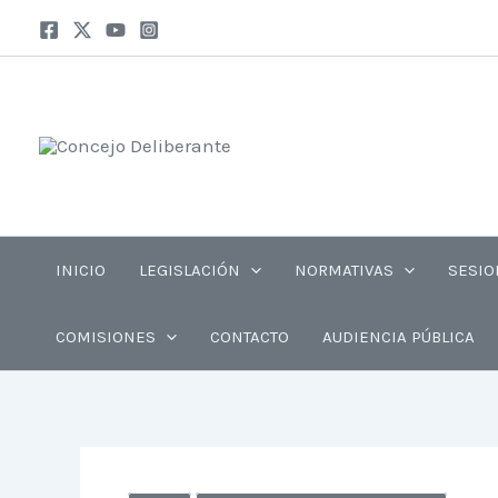
Ir
Insta
Fa
al
contenido
INICIO
LEGISLACIÓN
NORMATIVAS
SESIO
COMISIONES
CONTACTO
AUDIENCIA PÚBLICA