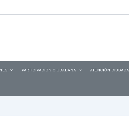
gram
cebook
X
YouTube
NES
PARTICIPACIÓN CIUDADANA
ATENCIÓN CIUDAD