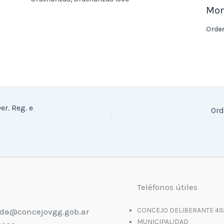
Mon
Orde
er. Reg. e
Ord
o
Teléfonos útiles
CONCEJO DELIBERANTE 49
da@concejovgg.gob.ar
MUNICIPALIDAD