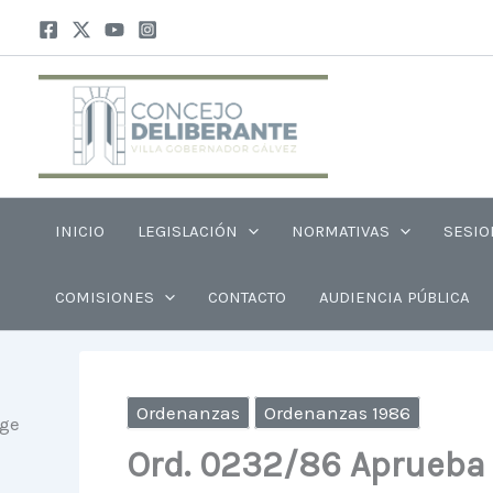
Ir
al
contenido
INICIO
LEGISLACIÓN
NORMATIVAS
SESIO
COMISIONES
CONTACTO
AUDIENCIA PÚBLICA
Ordenanzas
Ordenanzas 1986
Ord. 0232/86 Aprueba 