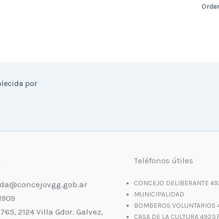
Orde
lecida por
o
Teléfonos útiles
CONCEJO DELIBERANTE 49
da@concejovgg.gob.ar
MUNICIPALIDAD
1909
BOMBEROS VOLUNTARIOS 
 765, 2124 Villa Gdor. Galvez,
CASA DE LA CULTURA 4923