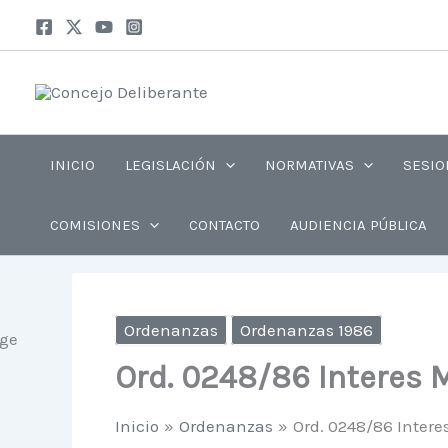
Ir
al
contenido
INICIO
LEGISLACIÓN
NORMATIVAS
SESIO
COMISIONES
CONTACTO
AUDIENCIA PÚBLICA
Ordenanzas
Ordenanzas 1986
Ord. 0248/86 Interes 
Inicio
Ordenanzas
Ord. 0248/86 Intere