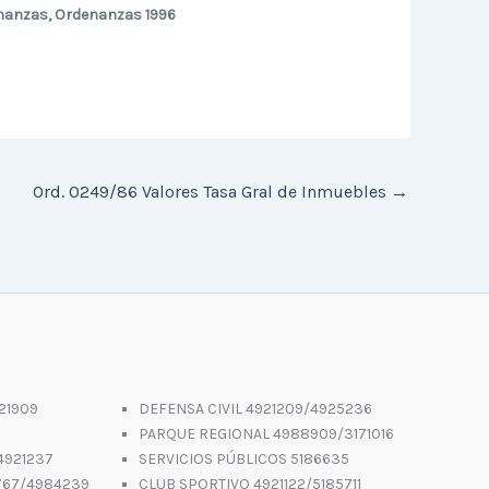
nanzas
,
Ordenanzas 1996
Ord. 0249/86 Valores Tasa Gral de Inmuebles
→
21909
DEFENSA CIVIL 4921209/4925236
PARQUE REGIONAL 4988909/3171016
4921237
SERVICIOS PÚBLICOS 5186635
767/4984239
CLUB SPORTIVO 4921122/5185711