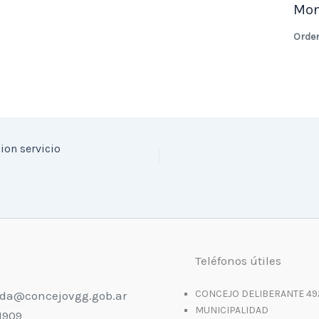
Mon
Orde
ion servicio
o
Teléfonos útiles
CONCEJO DELIBERANTE 49
da@concejovgg.gob.ar
MUNICIPALIDAD
1909