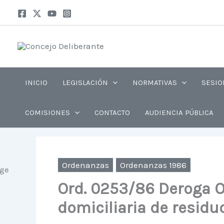
Ir
al
contenido
INICIO
LEGISLACIÓN
NORMATIVAS
SESIO
COMISIONES
CONTACTO
AUDIENCIA PÚBLICA
Ordenanzas
Ordenanzas 1986
Ord. 0253/86 Deroga O
domiciliaria de residu