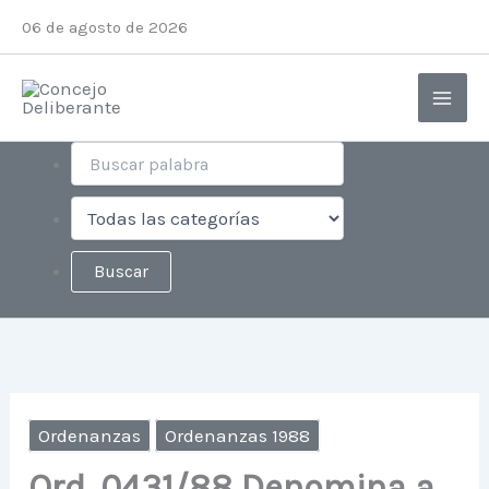
Ir
Instagram
Facebook
X
YouTube
06 de agosto de 2026
al
contenido
Ordenanzas
Ordenanzas 1988
Ord. 0431/88 Denomina a