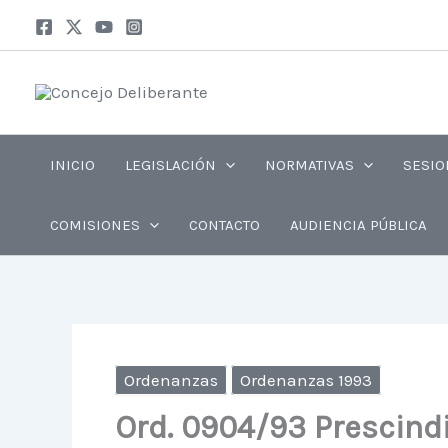
Ir
al
contenido
INICIO
LEGISLACIÓN
NORMATIVAS
SESIO
COMISIONES
CONTACTO
AUDIENCIA PÚBLICA
Ordenanzas
Ordenanzas 1993
Ord. 0904/93 Prescindi