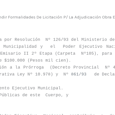
ndir Formalidades De Licitación P/ La Adjudicación Obra E
a por Resolución
Nº 126/93 del Ministerio de
 Municipalidad y
el
Poder Ejecutivo Nac
 Emisario II 2º Etapa (Carpeta
Nº105), para
e $100.000 (Pesos mil cien).
ión a
la Prórroga
(Decreto Provincial
Nº 
rativa Ley Nº 10.978) y
Nº
861/93
de Decla
ento Ejecutivo Municipal.
Públicas de este
Cuerpo, y