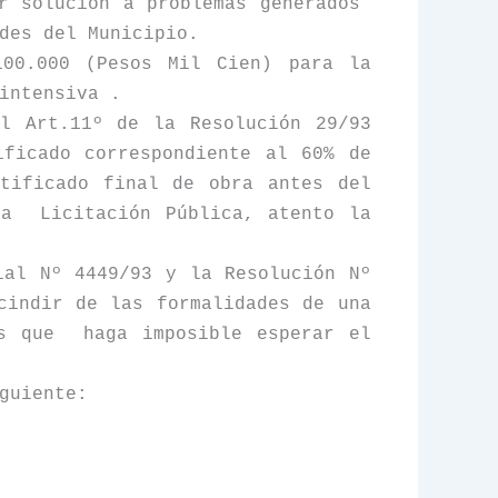
r solución a problemas generados
des del Municipio.
100.000 (Pesos Mil Cien) para la
intensiva .
el Art.11º de
la Resolución
29/93
ificado correspondiente al 60% de
rtificado final de obra antes del
na
Licitación Pública, atento la
ial Nº 4449/93 y
la Resolución N
º
cindir de las formalidades de una
s que
haga imposible esperar el
guiente: