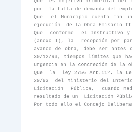
Que
es objetivo primordial del 
por
la falta de demanda del empl
Que
el Municipio cuenta con un
ejecución
de
la Obra Emisario
II 
Que
conforme
el Instructivo y
(anexo I), la
recepción por p
avance de obra, debe ser antes 
30/12/93, tiempos límites que ha
urgencia en la concreción de la o
Que
la
ley 2756 Art.11º,
la Le
29/93
del Ministerio del Interi
Licitación
Pública,
cuando me
resultado de un
Licitación Públi
Por todo ello el Concejo Delibera