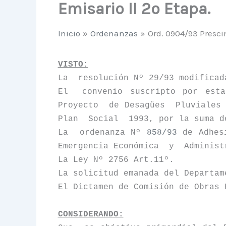
Emisario II 2º Etapa.
Inicio
Ordenanzas
Ord. 0904/93 Presci
VISTO:
La
resolución Nº 29/93 modificad
El
convenio suscripto por esta
Proyecto
de Desagües
Pluviales
Plan
Social
1993, por la suma d
La
ordenanza Nº
858/93
de Adhes
Emergencia Económica
y
Administ
La Ley N
º 2756 Art.11º.
La solicitud emanada del Departam
El Dictamen de Comisión de Obras 
CONSIDERANDO: