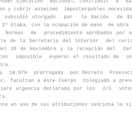
Poder Ejecutivo
Nacional, contribuir
a
da
eo y cubrir asimismo
impostergables necesida
 subsidio otorgado
por
la Nación
de $
2º Etapa, con la ocupación de mano
de obra 
Normas
de
procedimiento aprobados por 
arte de
la Secretaría
del interior
del cert
del 20 de Noviembre y la recepción del
Ce
cen
imposible
esperar el resultado de
u
bra.
y
10.978
prorrogada
por Decreto
Provinc
or, facultan a este Cuerpo
Colegiado a pres
diare urgencia declarada por los
2/3
voto
ca.
nte en uso de sus atribuciones sanciona la si