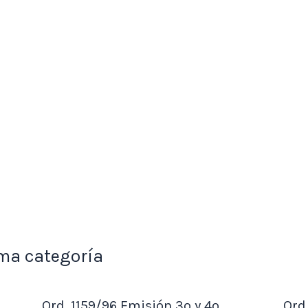
ma categoría
Ord. 1159/96 Emisión 3º y 4º
Ord