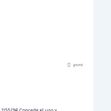
print
. 1155/96 Concede el uso y