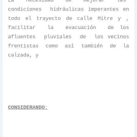
La
necesidad
de
mejorar
las
condiciones
hidráulicas imperantes en
todo el trayecto de calle Mitre y ,
facilitar
la
evacuación
de los
afluentes
pluviales
de
los vecinos
frentistas como así también de la
calzada, y
CONSIDERANDO: