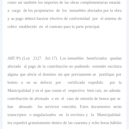
como así también los importes de las obras complementarias estarán
a
cargo
de los propietarios
de
los
inmuebles afectados por la obra
y su pago deberá hacerse efectivo de conformidad
por
el sistema de
cobro
establecido
en
el contrato para la parte principal.
ART.9º) (Ley
2127.
Art.17). Los inmuebles
beneficiados
quedan
afectado
al pago de la contribución no pudiendo
extender escritura
alguna que afecte el dominio sin que previamente se
justifique por
boleto o en su defecto por
certificado expedido
por la
Municipalidad y en el que conste el
respectivo
bien raíz, no adeuda
contribución de afirmado
o en
el
caso de emisión de bonos que se
han
abonado
los servicios vencidos. Estos documentos serán
transcriptos
o singularizados
en
la escritura y
la
Municipalidad
los expedirá gratuitamente dentro de las cuarenta y ocho horas hábiles