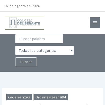
Ir
07 de agosto de 2026
al
contenido
Ordenanzas
Ordenanzas 1994