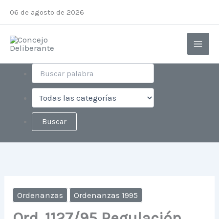
Ir
06 de agosto de 2026
al
contenido
Ordenanzas
Ordenanzas 1995
Ord. 1127/95 Regulación