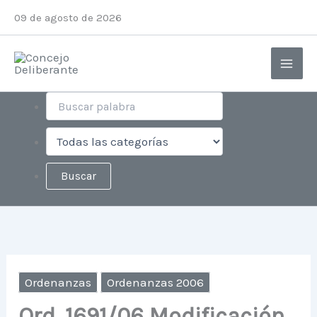
Ir
Instagram
Facebook
X
YouTube
09 de agosto de 2026
al
contenido
Ordenanzas
Ordenanzas 2006
Ord. 1691/06 Modificación