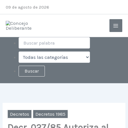
Ir
Instagram
Facebook
X
YouTube
09 de agosto de 2026
al
contenido
Decretos
Decretos 1985
Decr. 027/85 Autoriza al