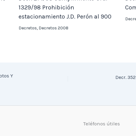
1329/98 Prohibición
Com
estacionamiento J.D. Perón al 900
Decr
Decretos
,
Decretos 2008
otos Y
Decr. 352
o
Teléfonos útiles