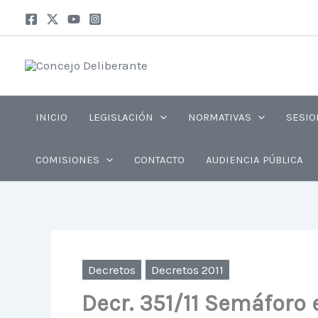
Ir
al
contenido
INICIO
LEGISLACIÓN
NORMATIVAS
SESIO
COMISIONES
CONTACTO
AUDIENCIA PÚBLICA
Decretos
Decretos 2011
Decr. 351/11 Semáforo 