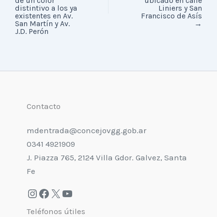
de un color
ubicado en calle
distintivo a los ya
Liniers y San
existentes en Av.
Francisco de Asís
San Martín y Av.
→
J.D. Perón
Contacto
mdentrada@concejovgg.gob.ar
0341 4921909
J. Piazza 765, 2124 Villa Gdor. Galvez, Santa
Fe
Teléfonos útiles