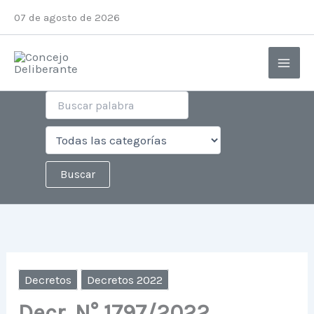
Ir
07 de agosto de 2026
al
contenido
Decretos
Decretos 2022
Decr. N° 1797/2022