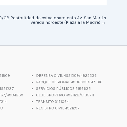
9/08 Posibilidad de estacionamiento Av. San Martín
vereda noroeste (Plaza a la Madre)
→
21909
DEFENSA CIVIL 4921209/4925236
PARQUE REGIONAL 4988909/3171016
4921237
SERVICIOS PÚBLICOS 5186635
767/4984239
CLUB SPORTIVO 4921122/5185711
7314
TRÁNSITO 3171064
88
REGISTRO CIVIL 4921297