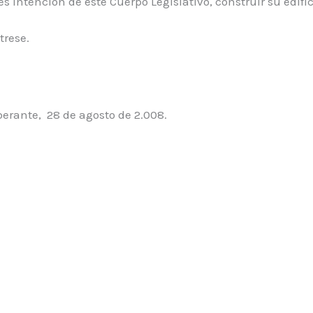
s intención de este Cuerpo Legislativo, construir su edific
trese.
berante, 28 de agosto de 2.008.