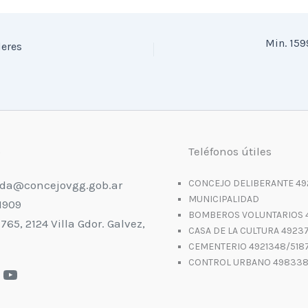
Min. 159
leres
o
Teléfonos útiles
CONCEJO DELIBERANTE 49
da@concejovgg.gob.ar
MUNICIPALIDAD
1909
BOMBEROS VOLUNTARIOS 
 765, 2124 Villa Gdor. Galvez,
CASA DE LA CULTURA 4923
CEMENTERIO 4921348/518
CONTROL URBANO 49833