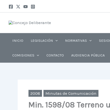
Ir
al
contenido
INICIO
LEGISLACIÓN
NORMATIVAS
SESIO
COMISIONES
CONTACTO
AUDIENCIA PÚBLICA
2008
Minutas de Comunicación
Min. 1598/08 Terreno u