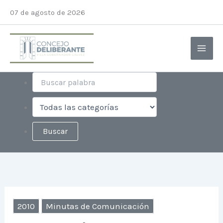
Ir
Instagram
Facebook
X
YouTube
07 de agosto de 2026
al
contenido
2010
Minutas de Comunicación