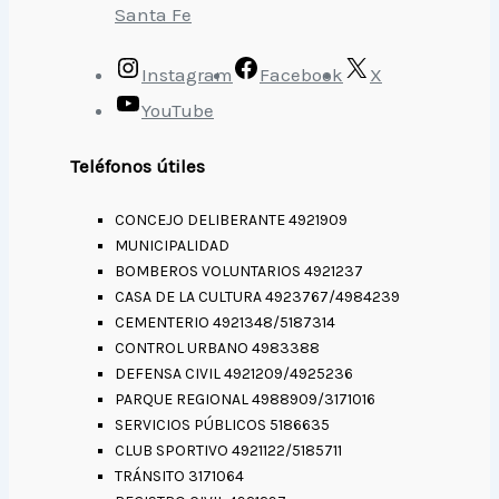
Santa Fe
Instagram
Facebook
X
YouTube
Teléfonos útiles
CONCEJO DELIBERANTE 4921909
MUNICIPALIDAD
BOMBEROS VOLUNTARIOS 4921237
CASA DE LA CULTURA 4923767/4984239
CEMENTERIO 4921348/5187314
CONTROL URBANO 4983388
DEFENSA CIVIL 4921209/4925236
PARQUE REGIONAL 4988909/3171016
SERVICIOS PÚBLICOS 5186635
CLUB SPORTIVO 4921122/5185711
TRÁNSITO 3171064