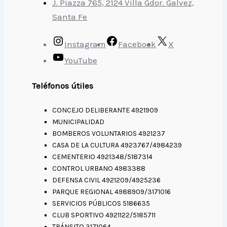
J. Piazza 765, 2124 Villa Gdor. Galvez,
Santa Fe
Instagram
Facebook
X
YouTube
Teléfonos útiles
CONCEJO DELIBERANTE 4921909
MUNICIPALIDAD
BOMBEROS VOLUNTARIOS 4921237
CASA DE LA CULTURA 4923767/4984239
CEMENTERIO 4921348/5187314
CONTROL URBANO 4983388
DEFENSA CIVIL 4921209/4925236
PARQUE REGIONAL 4988909/3171016
SERVICIOS PÚBLICOS 5186635
CLUB SPORTIVO 4921122/5185711
TRÁNSITO 3171064