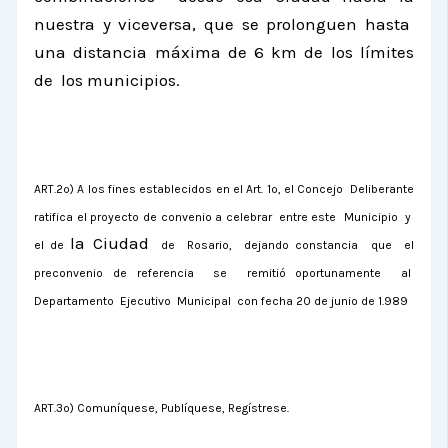
nuestra y viceversa, que se prolonguen hasta
una distancia máxima de
6 km
de los límites
de los municipios.
ART.2º) A los fines establecidos en el Art. 1º, el Concejo
Deliberante
ratifica el proyecto de convenio a celebrar
entre este
Municipio
y
la Ciudad
el de
de
Rosario,
dejando constancia
que
el
preconvenio de referencia
se
remitió oportunamente
al
Departamento
Ejecutivo
Municipal
con fecha 20 de junio de 1.989
ART.3º) Comuníquese, Publíquese, Regístrese.