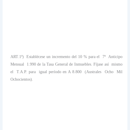
ART.1º)
Establécese un incremento del 10 % para el
7º
Anticipo
Mensual
1.990 de
la Tasa General
de Inmuebles. Fíjase así
mismo
el
T.A.P. para
igual período en A 8.800
(Australes
Ocho
Mil
Ochocientos).