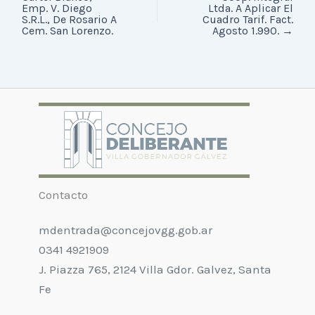
Emp. V. Diego
Ltda. A Aplicar El
S.R.L., De Rosario A
Cuadro Tarif. Fact.
Cem. San Lorenzo.
Agosto 1.990.
→
Contacto
mdentrada@concejovgg.gob.ar
0341 4921909
J. Piazza 765, 2124 Villa Gdor. Galvez, Santa
Fe