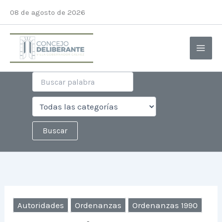
Ir
08 de agosto de 2026
al
contenido
Autoridades
Ordenanzas
Ordenanzas 1990