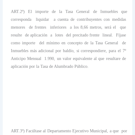
ART.2º) El importe de
la Tasa General
de Inmuebles que
corresponda
liquidar
a cuenta de contribuyentes con medidas
menores
de frentes
inferiores
a los
8,66 metros
, será el
que
resulte
de aplicación
a
lotes
del precitado frente
lineal.
Fíjase
como importe
del mínimo en concepto de
la Tasa General
de
Inmuebles más adicional por baldío, si correspondiere, para el 7º
Anticipo Mensual
1.990, un valor equivalente al que resultare de
aplicación por
la Tasa
de Alumbrado Público.
ART.3º) Facúltase al Departamento Ejecutivo Municipal, a que
por