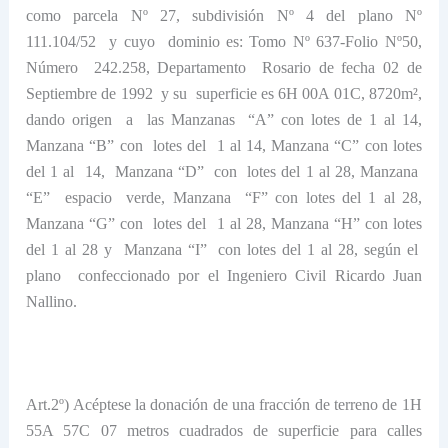
como parcela Nº 27, subdivisión Nº 4 del plano Nº
111.104/52
y cuyo
dominio es: Tomo Nº 637-Folio Nº50,
Número
242.258, Departamento
Rosario de fecha 02 de
Septiembre de 1992
y su
superficie es 6H 00A
01C
, 8720m²,
dando origen
a
las Manzanas
“A” con lotes de 1 al 14,
Manzana “B” con
lotes del
1 al 14, Manzana “C” con lotes
del 1 al
14,
Manzana “D”
con
lotes del 1 al 28, Manzana
“E”
espacio
verde, Manzana
“F” con lotes del 1 al 28,
Manzana “G” con
lotes del
1 al 28, Manzana “H” con lotes
del 1 al 28 y
Manzana “I”
con lotes del 1 al 28, según el
plano
confeccionado por el Ingeniero Civil Ricardo Juan
Nallino.
Art.2º) Acéptese la donación de una fracción de terreno de 1H
55A
57C
07 metros cuadrados
de superficie para calles