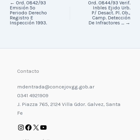
←
Ord. 0842/93
Ord. 0844/93 Verif.
Emisión 5º
Inbles Ejido Urb.
Periodo Derecho
P/ Desact. Pl. Ob.,
Registro E
Camp. Detección
Inspección 1993.
De Infractores ...
→
Contacto
mdentrada@concejovgg.gob.ar
0341 4921909
J. Piazza 765, 2124 Villa Gdor. Galvez, Santa
Fe