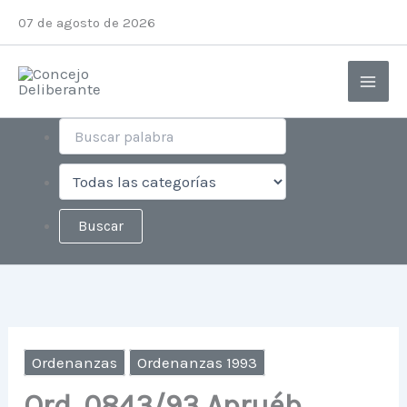
Ir
Instagram
Facebook
X
YouTube
07 de agosto de 2026
al
contenido
Ordenanzas
Ordenanzas 1993
Ord. 0843/93 Apruéb.