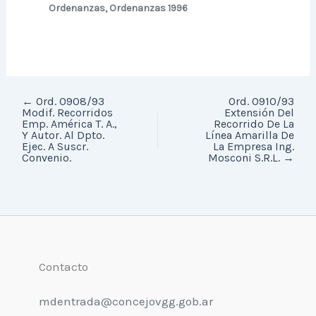
Ordenanzas
,
Ordenanzas 1996
←
Ord. 0908/93
Ord. 0910/93
Modif. Recorridos
Extensión Del
Emp. América T. A.,
Recorrido De La
Y Autor. Al Dpto.
Línea Amarilla De
Ejec. A Suscr.
La Empresa Ing.
Convenio.
Mosconi S.R.L.
→
Contacto
mdentrada@concejovgg.gob.ar