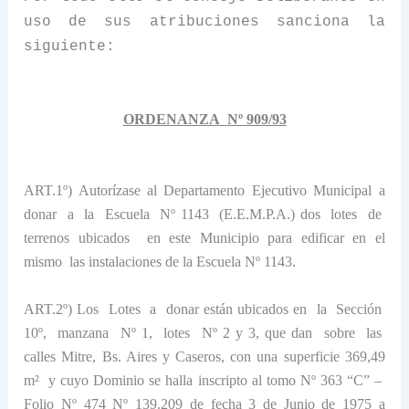
uso de sus atribuciones sanciona la
siguiente:
ORDENANZA
Nº 909/93
ART.1º) Autorízase al Departamento Ejecutivo Municipal a
donar
a
la
Escuela
N
º 1143
(E.E.M.P.A.) dos
lotes
de
terrenos ubicados
en este Municipio para edificar en el
mismo
las instalaciones de
la Escuela N
º 1143.
ART.2º) Los
Lotes
a
donar están ubicados en
la
Sección
10º,
manzana
Nº 1,
lotes
Nº 2 y 3, que dan
sobre
las
calles Mitre, Bs. Aires y Caseros, con una superficie
369,49
m²
y cuyo Dominio se halla inscripto al tomo Nº 363 “C” –
Folio Nº 474 Nº 139.209 de fecha 3 de Junio de
1975 a