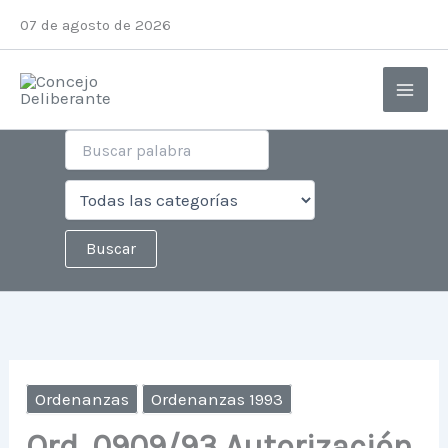
Ir
07 de agosto de 2026
al
contenido
Ordenanzas
Ordenanzas 1993
Ord. 0909/93 Autorización