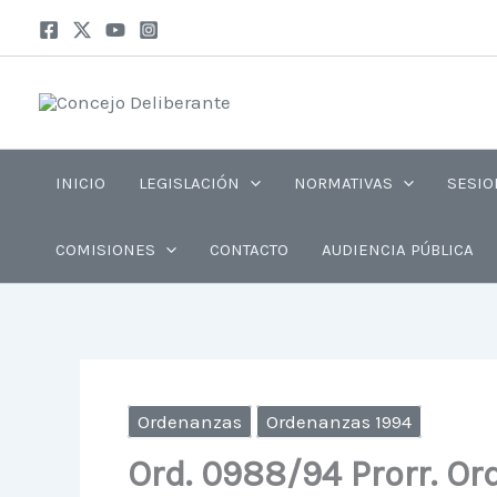
Ir
Insta
Fa
al
contenido
INICIO
LEGISLACIÓN
NORMATIVAS
SESIO
COMISIONES
CONTACTO
AUDIENCIA PÚBLICA
Ordenanzas
Ordenanzas 1994
Ord. 0988/94 Prorr. Or