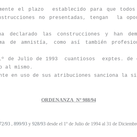
mente el plazo
establecido para que todos
nstrucciones no presentadas, tengan
la opo
a declarado las construcciones y han dem
ema de amnistía, como así también profesio
1º de Julio de 1993
cuantiosos
exptes. de 
o al mismo.
nte en uso de sus atribuciones sanciona la si
ORDENANZA
Nº 988/94
72/93
,
899/93
y
928/93
desde el 1º de Julio de 1994 al 31 de Diciembr