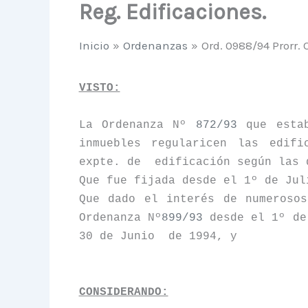
Reg. Edificaciones.
Inicio
Ordenanzas
Ord. 0988/94 Prorr. 
VISTO:
La Ordenanza N
º
872/93
que estab
inmuebles regularicen las edifi
expte. de
edificación según las 
Que fue fijada desde el 1º de Jul
Que dado el interés de numeroso
Ordenanza Nº
899/93
desde el 1º de
30 de Junio
de 1994, y
CONSIDERANDO: