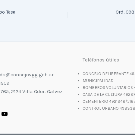
po Tasa
Ord. 098
o
Teléfonos útiles
CONCEJO DELIBERANTE 49
da@concejovgg.gob.ar
MUNICIPALIDAD
1909
BOMBEROS VOLUNTARIOS 
 765, 2124 Villa Gdor. Galvez,
CASA DE LA CULTURA 4923
CEMENTERIO 4921348/518
CONTROL URBANO 49833