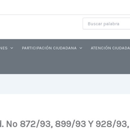
gram
cebook
X
YouTube
NES
PARTICIPACIÓN CIUDADANA
ATENCIÓN CIUDAD
d. Nº 872/93, 899/93 Y 928/93, 