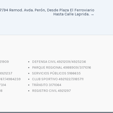
7/94 Remod. Avda. Perón, Desde Plaza El Ferroviario
Hasta Calle Laprida.
→
21909
DEFENSA CIVIL 4921209/4925236
PARQUE REGIONAL 4988909/3171016
4921237
SERVICIOS PÚBLICOS 5186635
767/4984239
CLUB SPORTIVO 4921122/5185711
7314
TRÁNSITO 3171064
88
REGISTRO CIVIL 4921297