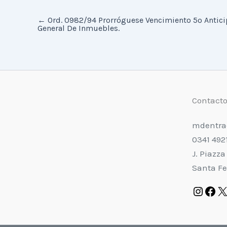
←
Ord. 0982/94 Prorróguese Vencimiento 5º Antici
General De Inmuebles.
Contact
mdentra
0341 492
J. Piazza
Santa Fe