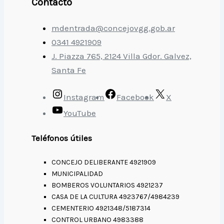
Contacto
mdentrada@concejovgg.gob.ar
0341 4921909
J. Piazza 765, 2124 Villa Gdor. Galvez,
Santa Fe
Instagram
Facebook
X
YouTube
Teléfonos útiles
CONCEJO DELIBERANTE 4921909
MUNICIPALIDAD
BOMBEROS VOLUNTARIOS 4921237
CASA DE LA CULTURA 4923767/4984239
CEMENTERIO 4921348/5187314
CONTROL URBANO 4983388