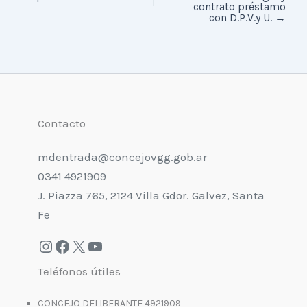
contrato préstamo
con D.P.V.y U.
→
Contacto
mdentrada@concejovgg.gob.ar
0341 4921909
J. Piazza 765, 2124 Villa Gdor. Galvez, Santa
Fe
Teléfonos útiles
CONCEJO DELIBERANTE 4921909