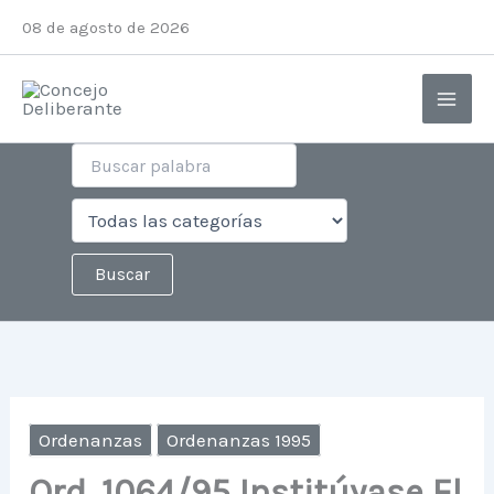
Ir
08 de agosto de 2026
al
contenido
Ordenanzas
Ordenanzas 1995
Ord. 1064/95 Institúyase El