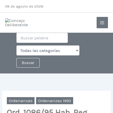
Ir
06 de agosto de 2026
al
contenido
Ordenanzas
Ordenanzas 1995
Ord. 1086/95 Hab. Reg.