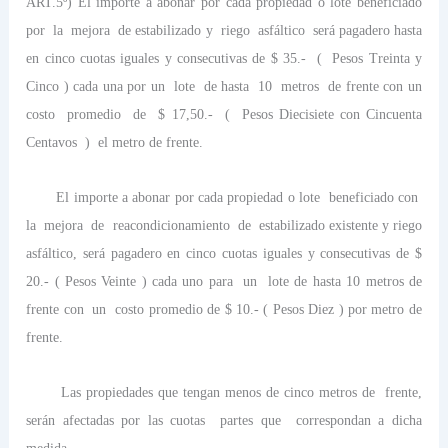
ART.5º) El importe a abonar por cada propiedad o lote beneficiado
por
la
mejora
de estabilizado y
riego
asfáltico
será pagadero hasta
en cinco cuotas iguales y consecutivas de $ 35.-
(
Pesos Treinta y
Cinco ) cada una por un
lote
de hasta
10
metros
de frente con un
costo
promedio
de
$ 17,50.-
(
Pesos Diecisiete con Cincuenta
Centavos
)
el metro de frente.
El importe a abonar por cada propiedad o lote
beneficiado con
la
mejora
de
reacondicionamiento
de
estabilizado existente y riego
asfáltico, será pagadero en cinco cuotas iguales y consecutivas de $
20.- ( Pesos Veinte ) cada uno para
un
lote de hasta 10 metros de
frente con
un
costo promedio de $ 10.- ( Pesos Diez ) por metro de
frente.
Las propiedades que tengan menos de cinco metros de
frente,
serán afectadas por las cuotas
partes que
correspondan a dicha