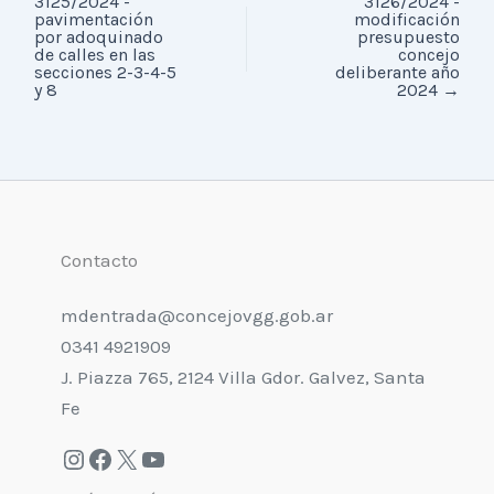
3125/2024 -
3126/2024 -
pavimentación
modificación
por adoquinado
presupuesto
de calles en las
concejo
secciones 2-3-4-5
deliberante año
y 8
2024
→
Contacto
mdentrada@concejovgg.gob.ar
0341 4921909
J. Piazza 765, 2124 Villa Gdor. Galvez, Santa
Fe