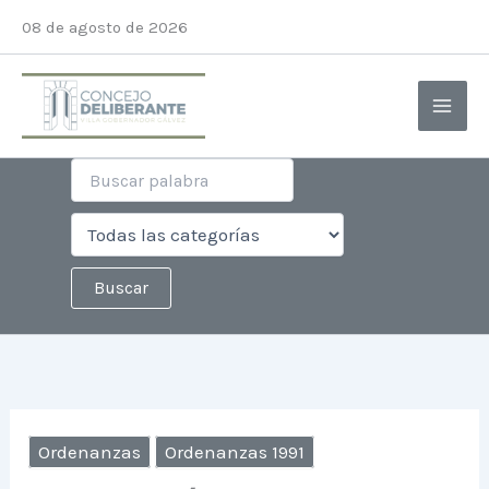
Ir
08 de agosto de 2026
al
contenido
Ordenanzas
Ordenanzas 1991