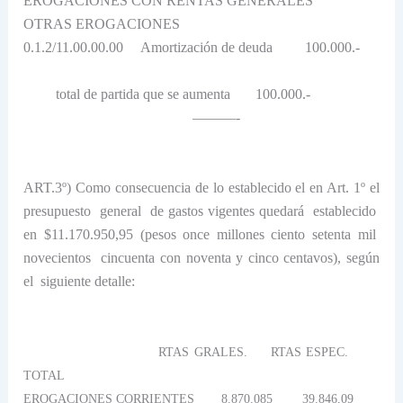
EROGACIONES CON RENTAS GENERALES
OTRAS EROGACIONES
0.1.2/11.00.00.00
Amortización de deuda
100.000.-
total de partida que se aumenta
100.000.-
———-
ART.3º) Como consecuencia de lo establecido el en Art. 1º el
presupuesto
general
de gastos vigentes quedará
establecido
en $11.170.950,95 (pesos once millones ciento setenta mil
novecientos
cincuenta con noventa y cinco centavos), según
el
siguiente detalle:
RTAS GRALES.
RTAS ESPEC.
TOTAL
EROGACIONES CORRIENTES
8.870.085
39.846,09