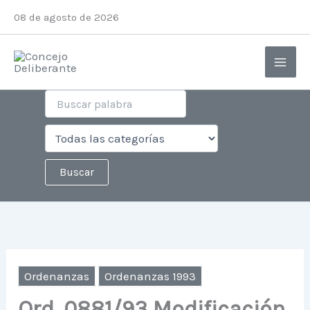
Ir
08 de agosto de 2026
al
contenido
Ordenanzas
Ordenanzas 1993
Ord. 0881/93 Modificación