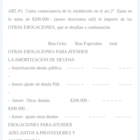
ART.4º)
Como consecuencia de lo establecido en el art.2º
fíjase en
la suma de $200.000.- (pesos doscientos mil) el importe de las
OTRAS EROGACIONES, que se detallan a continuación:
Rtas.Grles
Rtas.Especiales
total
OTRAS EROGACIONES PARA ATENDER
LA AMORTIZACION DE
DEUDAS
– Amortización deuda pública
– – – – –
– – – – –
– – – –
–
– Amort.ajuste de deuda Púb.
– – – – –
– – – – –
– – – –
–
– Amort. Otras deudas
$200.000.-
– – – – –
$200.000.-
– Amort. ajuste otras deudas
– – – – –
– – – – –
– – – – –
EROGACIONES PARA ATENDER
ADELANTOS A PROVEEDORES Y