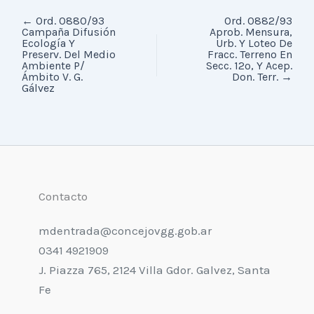
←
Ord. 0880/93
Ord. 0882/93
Campaña Difusión
Aprob. Mensura,
Ecología Y
Urb. Y Loteo De
Preserv. Del Medio
Fracc. Terreno En
Ambiente P/
Secc. 12º, Y Acep.
Ámbito V. G.
Don. Terr.
→
Gálvez
Contacto
mdentrada@concejovgg.gob.ar
0341 4921909
J. Piazza 765, 2124 Villa Gdor. Galvez, Santa
Fe