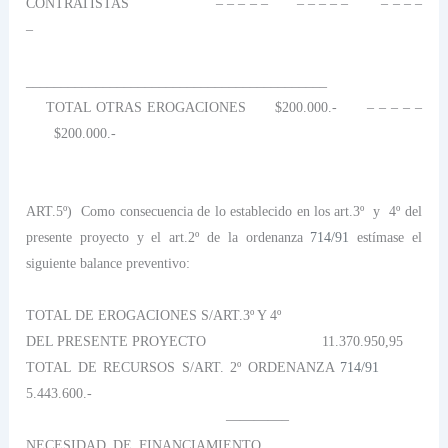
CONTRATISTAS
– – – – –
– – – – –
– – – –
–
___________________________________________
TOTAL OTRAS EROGACIONES
$200.000.-
– – – – –
$200.000.-
ART.5º)
Como consecuencia de lo establecido en los art.3º
y
4º del
presente proyecto y el art.2º de la ordenanza
714/91
estímase el
siguiente balance preventivo:
TOTAL DE EROGACIONES S/ART.3º Y 4º
DEL PRESENTE PROYECTO
11.370.950,95
TOTAL DE RECURSOS S/ART. 2º ORDENANZA
714/91
5.443.600.-
————–
NECESIDAD DE FINANCIAMIENTO