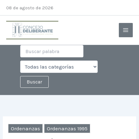
Ir
08 de agosto de 2026
al
contenido
Ordenanzas
Ordenanzas 1995