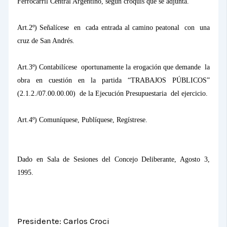
Ferrocarril Central Argentino, según croquis que se adjunta.
Art.2º) Señalícese
en
cada entrada al camino peatonal
con
una
cruz de San Andrés.
Art.3º) Contabilícese
oportunamente la erogación que demande
la
obra
en
cuestión
en
la
partida
“TRABAJOS
PÚBLICOS”
(2.1.2./07.00.00.00)
de
la Ejecución Presupuestaria
del ejercicio.
Art.4º) Comuníquese, Publíquese, Regístrese.
Dado en Sala de Sesiones del Concejo Deliberante, Agosto 3,
1995.
Presidente: Carlos Croci