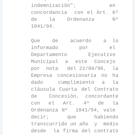
indemnización”; en
concordancia
con el Art. 6º
de
la
Ordenanza
N
º
1041/94.
Que
de
acuerdo
a lo
informado
por
el
Departamento Ejecutivo
Municipal
a
este
Concejo
por
nota
del 22/08/96,
la
Empresa
concesionaria no ha
dado
cumplimiento a la
cláusula Cuarta del Contrato
de
Concesión, concordante
con el Art. 4º de
la
Ordenanza N
º
1041/94, vale
decir; que habiendo
transcurrido un año
y
medio
desde
la firma del contrato