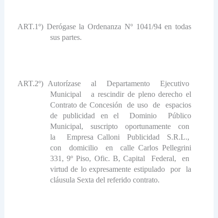
ART.1º) Derógase
la Ordenanza N
º 1041/94 en todas
sus partes.
ART.2º) Autorízase
al
Departamento
Ejecutivo
Municipal
a rescindir de pleno derecho el
Contrato de Concesión
de uso
de
espacios
de publicidad en el
Dominio
Público
Municipal,
suscripto
oportunamente
con
la
Empresa Calloni
Publicidad
S.R.L.,
con
domicilio
en
calle Carlos Pellegrini
331, 9º Piso, Ofic. B, Capital
Federal,
en
virtud de lo expresamente estipulado
por
la
cláusula Sexta del referido contrato.