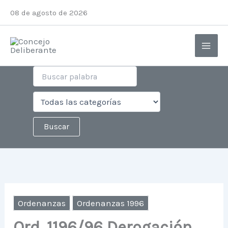
Ir
08 de agosto de 2026
al
contenido
Ordenanzas
Ordenanzas 1996
Ord. 1196/96 Derogación