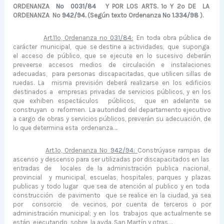
ORDE­NANZA
Nº
0031/84
Y POR LOS ARTS. 1º Y 2º DE
LA
ORDENANZA
Nº
942/94.
(Según texto Ordenanza
Nº 1.334/98
).
Art.
11º,
Ordenanza
nº
031/84:
En toda obra pública de
carácter
municipal,
que
se destine a actividades,
que
suponga
el acceso de público, que se ejecute en lo sucesivo deberán
preveer­se accesos medios de circulación e instalaciones
adecuadas,
para personas discapacitadas, que utilicen sillas de
ruedas. La
misma previsión deberá realizarse en los edificios
destinados a
empre­sas privadas de servicios públicos, y en los
que exhiben espectáculos
públicos,
que en adelante se
construyan
o
reformen.
La autoridad del departamento ejecutivo
a cargo de obras y servicios públicos, preverán su adecuación, de
lo que determina esta
orde­nanza….
Art.
1º,
Ordenanza
Nº
942/94:
Constrúyase rampas de
ascenso y descenso para ser utilizadas por discapacitados en las
entradas de
locales de la administración publica nacional,
provincial
y municipal, escuelas, hospitales, parques y plazas
publicas y todo lugar
que sea de atención al publico y en toda
construcción
de pavimento
que se realice en la ciudad, ya sea
por
consorcio
de vecinos, por cuenta de terceros o por
administración municipal; y en
los
trabajos que actualmente se
están
ejecutando
sobre
la avda. San Martín y otras….