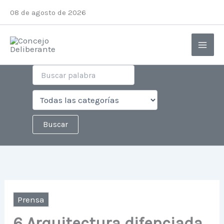
Ir
08 de agosto de 2026
al
contenido
Prensa
6 Arquitectura difenciada