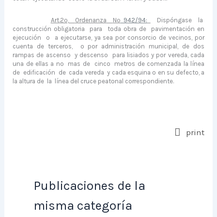
Art.
2º,
Ordenanza
Nº
942/94:
Dispóngase
la
construcción obligatoria
para
toda obra de
pavimentación en
ejecución
o
a ejecutarse, ya sea por consorcio de vecinos, por
cuenta de terce­ros,
o por administración municipal, de dos
rampas de ascenso
y descenso
para lisiados y por vereda, cada
una de ellas a no
mas de
cinco
metros de comenzada la línea
de
edificación
de
cada vereda
y cada esquina o en su defecto, a
la altura de
la
línea del cruce peatonal correspondiente.
print
Publicaciones de la
misma categoría