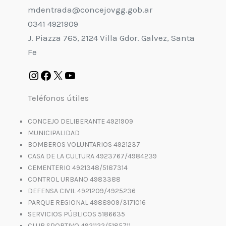
mdentrada@concejovgg.gob.ar
0341 4921909
J. Piazza 765, 2124 Villa Gdor. Galvez, Santa
Fe
Teléfonos útiles
CONCEJO DELIBERANTE 4921909
MUNICIPALIDAD
BOMBEROS VOLUNTARIOS 4921237
CASA DE LA CULTURA 4923767/4984239
CEMENTERIO 4921348/5187314
CONTROL URBANO 4983388
DEFENSA CIVIL 4921209/4925236
PARQUE REGIONAL 4988909/3171016
SERVICIOS PÚBLICOS 5186635
CLUB SPORTIVO 4921122/5185711